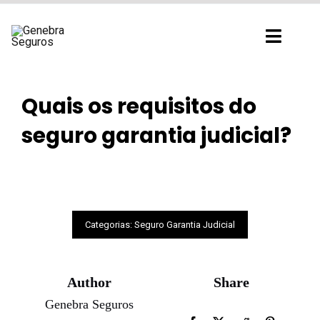
Ir
para
Toggl
o
Navig
conteúdo
Quais os requisitos do
seguro garantia judicial?
Categorias:
Seguro Garantia Judicial
Author
Share
Genebra Seguros