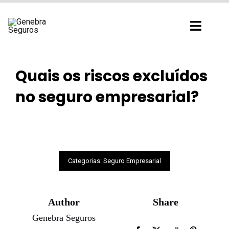
Ir
para
Toggl
o
Navig
conteúdo
Quais os riscos excluídos
no seguro empresarial?
Categorias:
Seguro Empresarial
Author
Share
Genebra Seguros