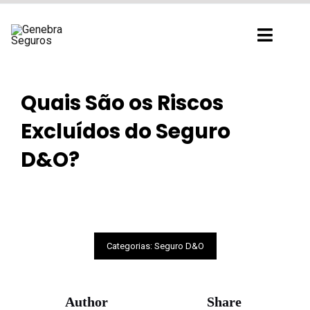
Ir
para
Toggl
o
Navig
conteúdo
Quais São os Riscos
Excluídos do Seguro
D&O?
Categorias:
Seguro D&O
Author
Share