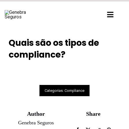
Ir
para
Toggl
o
Navig
conteúdo
Quais são os tipos de
compliance?
Categorias:
Compliance
Author
Share
Genebra Seguros