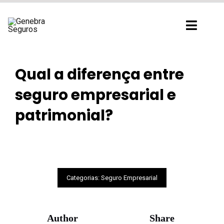
Ir
para
Toggl
o
Navig
conteúdo
Qual a diferença entre
seguro empresarial e
patrimonial?
Categorias:
Seguro Empresarial
Author
Share