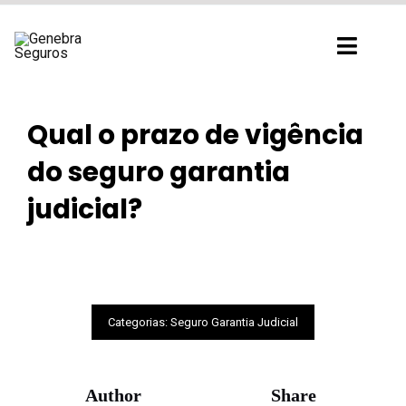
Ir
para
Toggl
o
Navig
conteúdo
Qual o prazo de vigência
do seguro garantia
judicial?
Categorias:
Seguro Garantia Judicial
Author
Share