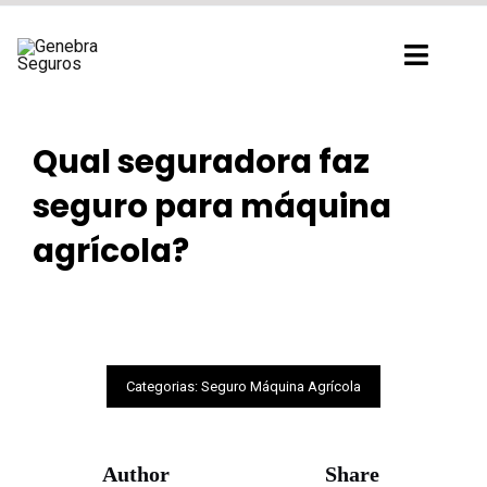
Ir
para
Toggl
o
Navig
conteúdo
Qual seguradora faz
seguro para máquina
agrícola?
Categorias:
Seguro Máquina Agrícola
Author
Share