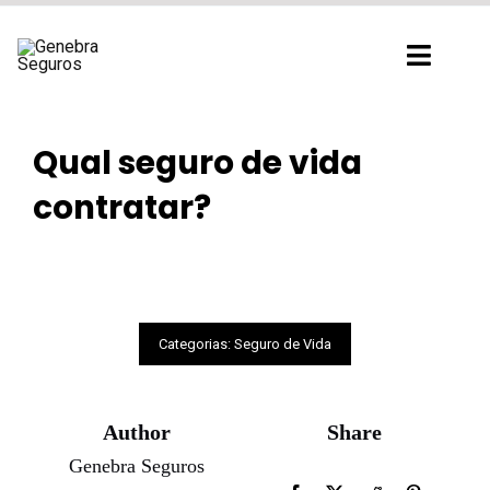
Ir
para
Toggl
o
Navig
conteúdo
Qual seguro de vida
contratar?
Categorias:
Seguro de Vida
Author
Share
Genebra Seguros