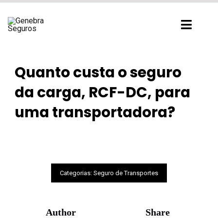
Ir
para
Toggl
o
Navig
conteúdo
Quanto custa o seguro
da carga, RCF-DC, para
uma transportadora?
Categorias:
Seguro de Transportes
Author
Share