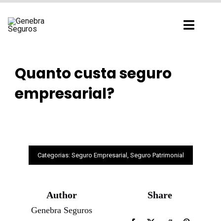
Ir
para
Toggl
o
Navig
conteúdo
Quanto custa seguro
empresarial?
Categorias:
Seguro Empresarial
,
Seguro Patrimonial
Author
Share
Genebra Seguros