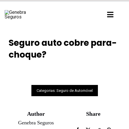
Ir
para
Toggl
o
Navig
conteúdo
Seguro auto cobre para-
choque?
Categorias:
Seguro de Automóvel
Author
Share
Genebra Seguros