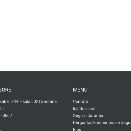
EGRE:
MENU:
Isabel, 844 – sala 502 | Santana
Contato
001
Institucional
1-0607
Seguro Garantia
Perguntas Frequentes de Segu
Blog