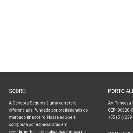
SOBRE:
PORTO AL
A Genebra Seguros é uma corretora
Av. Princesa 
diferenciada, fundada por profissionais do
CEP: 90620-
mercado financeiro. Nossa equipe é
+55 (51) 239
composta por especialistas em
investimentos, com sólida experiência no