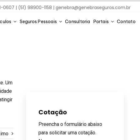
91-0607 | (51) 98900-1158 |
genebra@genebraseguros.com.br
ículos
Seguros Pessoais
Consultoria
Portais
Contato
te. Um
lidade
tingir
Cotação
Preencha o formulário abaixo
para solicitar uma cotação.
ximo