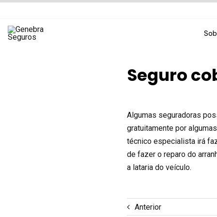
Ir
para
o
Sob
conteúdo
Seguro co
Algumas seguradoras possu
gratuitamente por algumas
técnico especialista irá f
de fazer o reparo do arran
a lataria do veículo.
Anterior