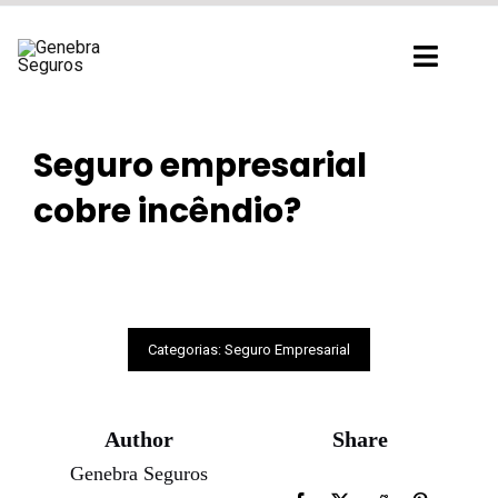
Ir
para
Toggl
o
Navig
conteúdo
Seguro empresarial
cobre incêndio?
Categorias:
Seguro Empresarial
Author
Share
Genebra Seguros