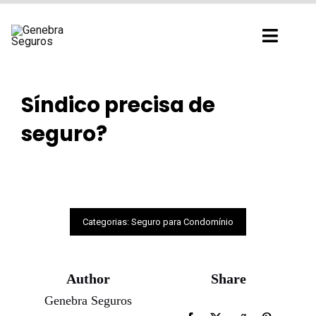
Ir
para
Toggl
o
Navig
conteúdo
Síndico precisa de
seguro?
Categorias:
Seguro para Condomínio
Author
Share
Genebra Seguros