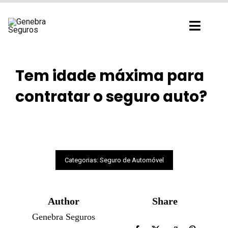
Ir
para
Toggl
o
Navig
conteúdo
Tem idade máxima para
contratar o seguro auto?
Categorias:
Seguro de Automóvel
Author
Share
Genebra Seguros