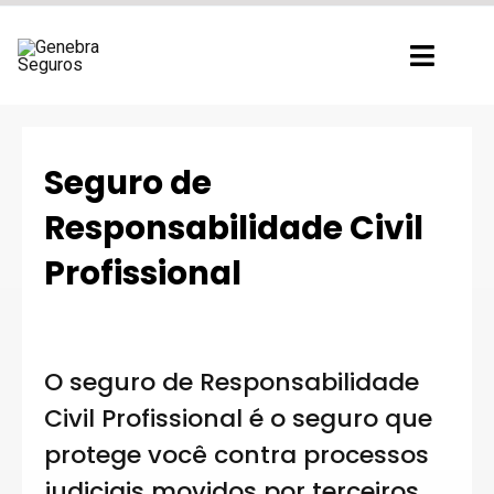
Ir
para
Toggl
o
Navig
conteúdo
Seguro de
Responsabilidade Civil
Profissional
O seguro de Responsabilidade
Civil Profissional é o seguro que
protege você contra processos
judiciais movidos por terceiros,