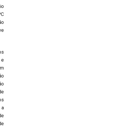
io
PC
ão
ve
os
 e
em
ão
ão
de
os
 a
de
de