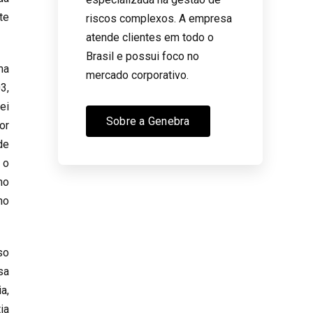
te
riscos complexos. A empresa
atende clientes em todo o
Brasil e possui foco no
ma
mercado corporativo.
3,
ei
Sobre a Genebra
or
de
 o
mo
no
so
sa
a,
ia