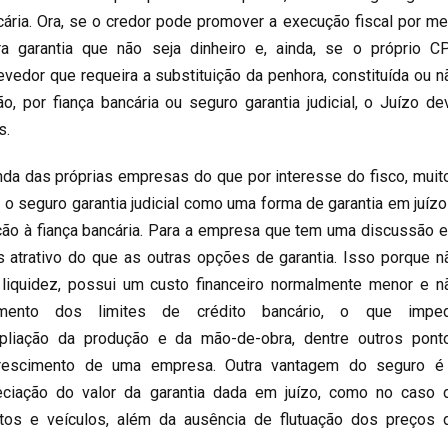
ancária. Ora, se o credor pode promover a execução fiscal por me
ra garantia que não seja dinheiro e, ainda, se o próprio C
edor que requeira a substituição da penhora, constituída ou n
, por fiança bancária ou seguro garantia judicial, o Juízo de
s.
da das próprias empresas do que por interesse do fisco, muit
o o seguro garantia judicial como uma forma de garantia em juízo
ão à fiança bancária. Para a empresa que tem uma discussão 
s atrativo do que as outras opções de garantia. Isso porque n
liquidez, possui um custo financeiro normalmente menor e n
imento dos limites de crédito bancário, o que impe
pliação da produção e da mão-de-obra, dentre outros pont
crescimento de uma empresa. Outra vantagem do seguro é
reciação do valor da garantia dada em juízo, como no caso 
tos e veículos, além da ausência de flutuação dos preços 