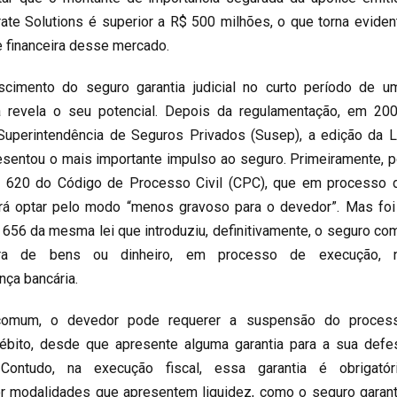
ate Solutions é superior a R$ 500 milhões, o que torna eviden
e financeira desse mercado.
scimento do seguro garantia judicial no curto período de u
a revela o seu potencial. Depois da regulamentação, em 200
 Superintendência de Seguros Privados (Susep), a edição da L
esentou o mais importante impulso ao seguro. Primeiramente, p
go 620 do Código de Processo Civil (CPC), que em processo 
rá optar pelo modo “menos gravoso para o devedor”. Mas foi
o 656 da mesma lei que introduziu, definitivamente, o seguro co
hora de bens ou dinheiro, em processo de execução, 
ça bancária.
omum, o devedor pode requerer a suspensão do proces
ébito, desde que apresente alguma garantia para a sua defe
Contudo, na execução fiscal, essa garantia é obrigatóri
r modalidades que apresentem liquidez, como o seguro garant