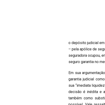
o depósito judicial e
– pela apólice de segu
seguradora ocupou, e
seguro garantia no mer
Em sua argumentação
garantia judicial co
sua “imediata liquidez
decisão é inédita e 
também como substit
possível. Vale ressa