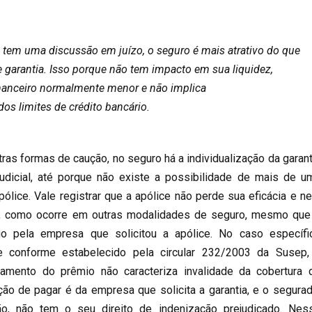
 tem uma discussão em juízo, o seguro é mais atrativo do que
 garantia. Isso porque não tem impacto em sua liquidez,
nanceiro normalmente menor e não implica
s limites de crédito bancário.
ras formas de caução, no seguro há a individualização da garant
udicial, até porque não existe a possibilidade de mais de u
ólice. Vale registrar que a apólice não perde sua eficácia e n
a, como ocorre em outras modalidades de seguro, mesmo que
o pela empresa que solicitou a apólice. No caso específi
e conforme estabelecido pela circular 232/2003 da Susep,
gamento do prêmio não caracteriza invalidade da cobertura 
ção de pagar é da empresa que solicita a garantia, e o segurad
ção, não tem o seu direito de indenização prejudicado. Nes