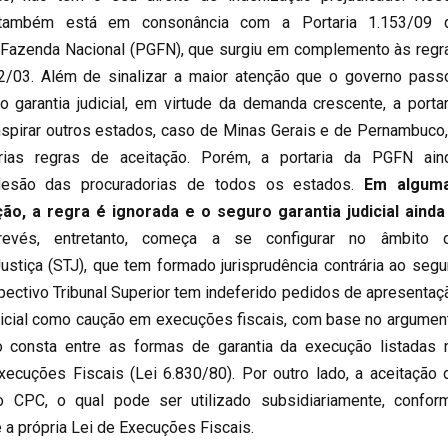
 também está em consonância com a Portaria 1.153/09 
a Fazenda Nacional (PGFN), que surgiu em complemento às regr
2/03. Além de sinalizar a maior atenção que o governo pass
 garantia judicial, em virtude da demanda crescente, a portar
nspirar outros estados, caso de Minas Gerais e de Pernambuco,
rias regras de aceitação. Porém, a portaria da PGFN ain
desão das procuradorias de todos os estados.
Em algum
ão, a regra é ignorada e o seguro garantia judicial ainda
revés, entretanto, começa a se configurar no âmbito 
Justiça (STJ), que tem formado jurisprudência contrária ao segu
espectivo Tribunal Superior tem indeferido pedidos de apresentaç
udicial como caução em execuções fiscais, com base no argumen
 consta entre as formas de garantia da execução listadas 
xecuções Fiscais (Lei 6.830/80). Por outro lado, a aceitação 
o CPC, o qual pode ser utilizado subsidiariamente, confor
a própria Lei de Execuções Fiscais.