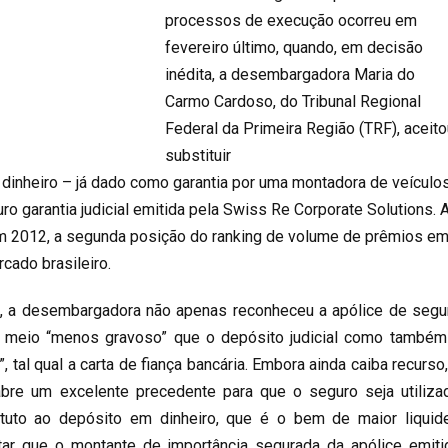
processos de execução ocorreu em
fevereiro último, quando, em decisão
inédita, a desembargadora Maria do
Carmo Cardoso, do Tribunal Regional
Federal da Primeira Região (TRF), aceito
substituir
m dinheiro – já dado como garantia por uma montadora de veículo
ro garantia judicial emitida pela Swiss Re Corporate Solutions. 
m 2012, a segunda posição do ranking de volume de prêmios e
cado brasileiro.
, a desembargadora não apenas reconheceu a apólice de segu
mo meio “menos gravoso” que o depósito judicial como também
”, tal qual a carta de fiança bancária. Embora ainda caiba recurso,
abre um excelente precedente para que o seguro seja utiliza
uto ao depósito em dinheiro, que é o bem de maior liquid
ltar que o montante de importância segurada da apólice emiti