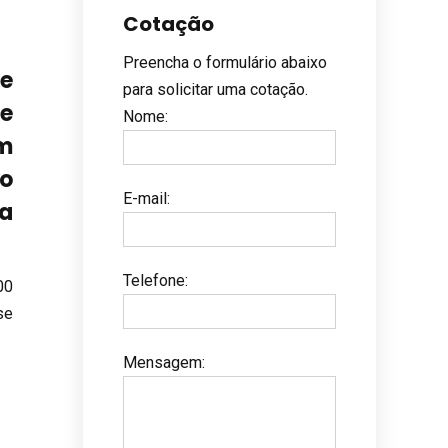
Cotação
Preencha o formulário abaixo
e
para solicitar uma cotação.
e
Nome
:
em
o
E-mail
:
ça
Telefone
:
00
se
Mensagem
: