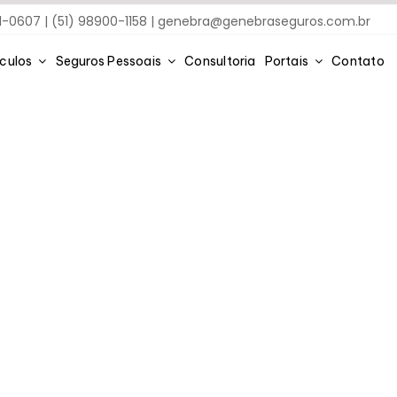
91-0607 | (51) 98900-1158 |
genebra@genebraseguros.com.br
ículos
Seguros Pessoais
Consultoria
Portais
Contato