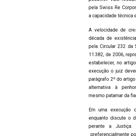
pela Swiss Re Corpor
a capacidade técnica 
A velocidade de cre
década de existênci
pela Circular 232 da
11.382, de 2006, repr
estabelecer, no arti
execução o juiz deve
parágrafo 2º do artig
alternativa à pen
mesmo patamar da fian
Em uma execução c
enquanto discute o d
perante a Justiça. 
preferencialmente po