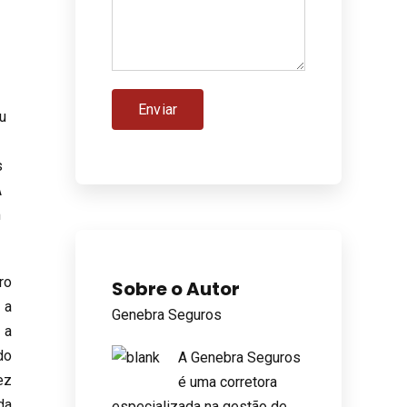
u
s
A
m
ro
Sobre o Autor
 a
Genebra Seguros
 a
do
A Genebra Seguros
ez
é uma corretora
da
especializada na gestão de