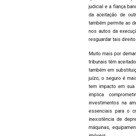
judicial e a fiança b
da aceitação de out
também permite ao dev
nos autos da execução
resguardar tais direito
Muito mais por deman
tribunais têm aceitad
também em substituiç
juízo, o seguro é mai
tem impacto em sua 
implica compromet
investimentos na am
essenciais para o 
inexistência de dep
máquinas, equipamen
imóveis.