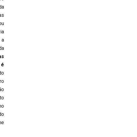
da
as
ou
ia
 a
da
as
 é
do
ro
ão
to
no
do
me