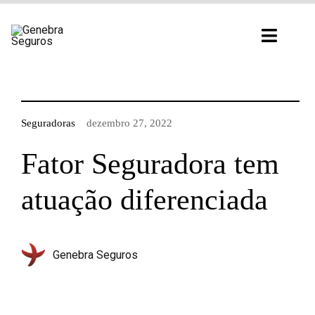
Ir
para
Toggl
o
Navig
conteúdo
Seguradoras
dezembro 27, 2022
Fator Seguradora tem
atuação diferenciada
Genebra Seguros