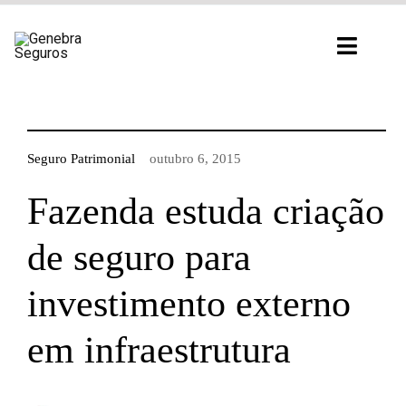
Ir
para
Toggl
o
Navig
conteúdo
Seguro Patrimonial
outubro 6, 2015
Fazenda estuda criação
de seguro para
investimento externo
em infraestrutura