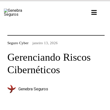
Ir
para
Toggl
o
Navig
conteúdo
Seguro Cyber
janeiro 13, 2026
Gerenciando Riscos
Cibernéticos
Genebra Seguros