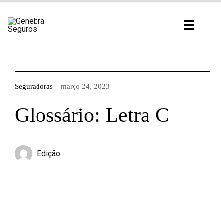
Ir
para
Toggl
o
Navig
conteúdo
Seguradoras
março 24, 2023
Glossário: Letra C
Edição