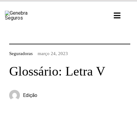
Ir
para
Toggl
o
Navig
conteúdo
Seguradoras
março 24, 2023
Glossário: Letra V
Edição