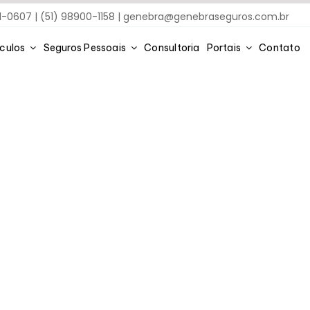
91-0607 | (51) 98900-1158 |
genebra@genebraseguros.com.br
ículos
Seguros Pessoais
Consultoria
Portais
Contato