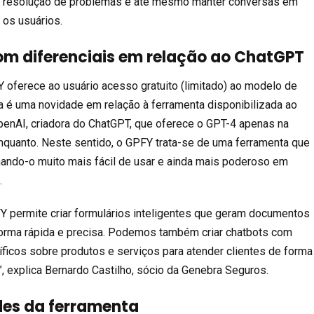
na resolução de problemas e até mesmo manter conversas em
 os usuários.
om diferenciais em relação ao ChatGPT
 oferece ao usuário acesso gratuito (limitado) ao modelo de
 é uma novidade em relação à ferramenta disponibilizada ao
penAI, criadora do ChatGPT, que oferece o GPT-4 apenas na
quanto. Neste sentido, o GPFY trata-se de uma ferramenta que
rnando-o muito mais fácil de usar e ainda mais poderoso em
.
Y permite criar formulários inteligentes que geram documentos
forma rápida e precisa. Podemos também criar chatbots com
icos sobre produtos e serviços para atender clientes de forma
”, explica Bernardo Castilho, sócio da Genebra Seguros.
des da ferramenta