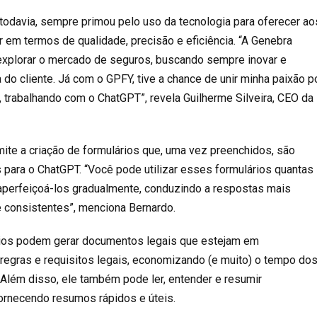
 todavia, sempre primou pelo uso da tecnologia para oferecer ao
r em termos de qualidade, precisão e eficiência. “A Genebra
explorar o mercado de seguros, buscando sempre inovar e
 do cliente. Já com o GPFY, tive a chance de unir minha paixão p
, trabalhando com o ChatGPT”, revela Guilherme Silveira, CEO da
te a criação de formulários que, uma vez preenchidos, são
ara o ChatGPT. “Você pode utilizar esses formulários quantas
aperfeiçoá-los gradualmente, conduzindo a respostas mais
e consistentes”, menciona Bernardo.
ários podem gerar documentos legais que estejam em
egras e requisitos legais, economizando (e muito) o tempo do
. Além disso, ele também pode ler, entender e resumir
ornecendo resumos rápidos e úteis.