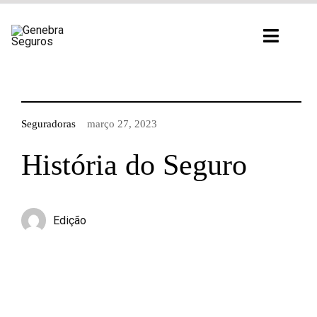
Ir
para
Toggl
o
Navig
conteúdo
Seguradoras
março 27, 2023
História do Seguro
Edição