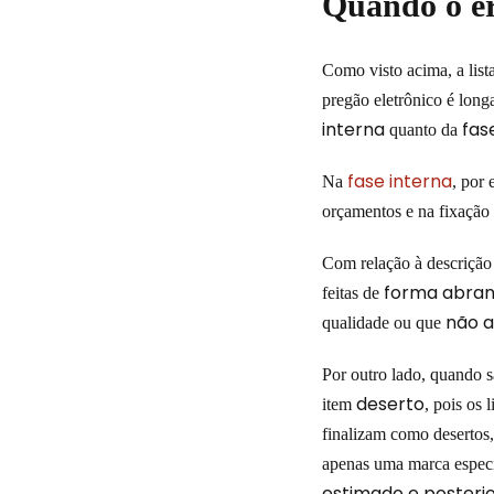
Quando o er
Como visto acima, a lis
pregão eletrônico é lon
interna
fas
quanto da
fase interna
Na
, por
orçamentos e na fixação d
Com relação à descrição 
forma abran
feitas de
não 
qualidade ou que
Por outro lado, quando 
deserto
item
, pois os
finalizam como desertos
apenas uma marca espec
estimado e poster