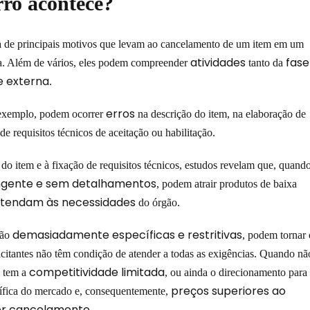
ro acontece?
ta de principais motivos que levam ao cancelamento de um item em um
atividades
fase
ga. Além de vários, eles podem compreender
tanto da
e externa
.
erros
 exemplo, podem ocorrer
na descrição do item, na elaboração de
e requisitos técnicos de aceitação ou habilitação.
do item e à fixação de requisitos técnicos, estudos revelam que, quand
gente e sem detalhamentos
, podem atrair produtos de baixa
atendam às necessidades
do órgão.
demasiadamente específicas e restritivas
são
, podem tornar 
 licitantes não têm condição de atender a todas as exigências. Quando nã
competitividade limitada
, tem a
, ou ainda o direcionamento para
preços superiores ao
ífica do mercado e, consequentemente,
ior cancelamento
.