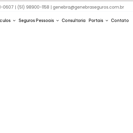
91-0607 | (51) 98900-1158 |
genebra@genebraseguros.com.br
ículos
Seguros Pessoais
Consultoria
Portais
Contato