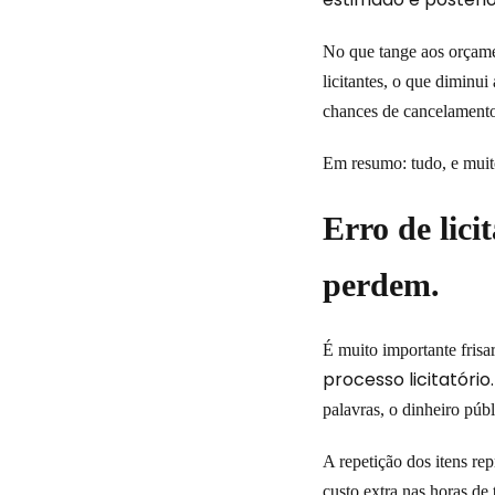
No que tange aos orçame
licitantes, o que diminu
chances de cancelament
Em resumo: tudo, e muit
Erro de lic
perdem.
É muito importante frisa
processo licitatório
palavras, o dinheiro públ
A repetição dos itens r
custo extra nas horas de