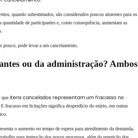
ntos, quando subestimados, são considerados poucos atraentes para os
i a quantidade de participantes e, como consequência, aumentam as
o.
o pouco, pode levar a um cancelamento.
itantes ou da administração? Ambos
itens cancelados representam um fracasso no
r que
.
E fracasso em licitações significa desperdício do erário, em outras
ico.
epresenta o aumento no tempo de espera para atendimento da demanda,
 trabalho para instrução dos novos processos, além da repetição dos