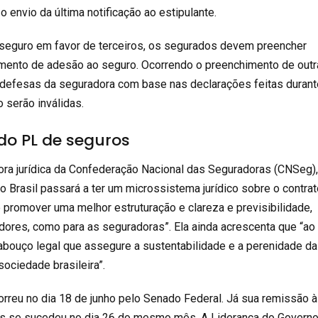
o envio da última notificação ao estipulante.
seguro em favor de terceiros
, os segurados devem preencher
ento de adesão ao seguro. Ocorrendo o preenchimento de outr
 defesas da seguradora com base nas declarações feitas durant
 serão inválidas.
do PL de seguros
tora jurídica da Confederação Nacional das Seguradoras (
CNSeg
)
, o Brasil passará a ter um microssistema jurídico sobre o contra
 promover uma melhor estruturação e clareza e previsibilidade,
dores, como para as seguradoras”. Ela ainda acrescenta que “ao
bouço legal que assegure a sustentabilidade e a perenidade d
ociedade brasileira”.
rreu no dia 18 de junho pelo Senado Federal. Já sua remissão à
 se sucedeu no dia 26 do mesmo mês. A Liderança do Govern