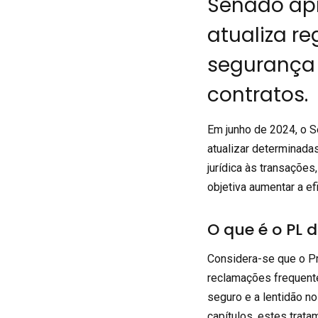
Senado apr
atualiza re
segurança j
contratos.
Em junho de 2024, o S
atualizar determinada
jurídica às transaçõe
objetiva aumentar a ef
O que é o PL 
Considera-se que o Pr
reclamações frequente
seguro e a lentidão n
capítulos, estes trata