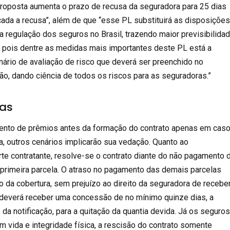
proposta aumenta o prazo de recusa da seguradora para 25 dias
icada a recusa”, além de que “esse PL substituirá as disposiçõe
a regulação dos seguros no Brasil, trazendo maior previsibilida
, pois dentre as medidas mais importantes deste PL está a
nário de avaliação de risco que deverá ser preenchi
do no
o, dando ciência de todos os riscos para as seguradoras.”
as
ento de prêmios antes da formação do contrato apenas em cas
a, outros cenários implicarão sua vedação. Quanto ao
te contratante, resolve-se o contrato diante do não pagamento 
 primeira parcela. O atraso no pagamento das demais parcelas
o da cobertura, sem prejuízo ao direito da seguradora de recebe
 deverá receber uma concessão de no mínimo quinze dias, a
da notificação, para a quitação da quantia devida. Já os seguro
gem
vida e integridade física
, a rescisão do contrato somente