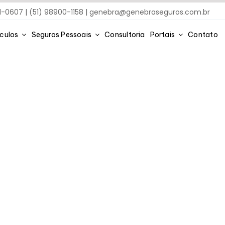
91-0607 | (51) 98900-1158 |
genebra@genebraseguros.com.br
ículos
Seguros Pessoais
Consultoria
Portais
Contato