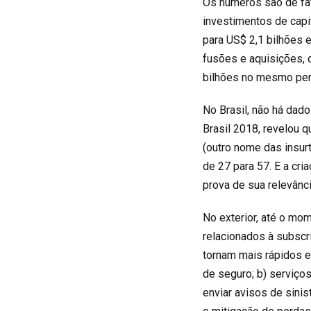
Os números são de fat
investimentos de cap
para US$ 2,1 bilhões
fusões e aquisições, 
bilhões no mesmo per
No Brasil, não há dad
Brasil 2018, revelou
(outro nome das insur
de 27 para 57. E a cr
prova de sua relevânci
No exterior, até o mo
relacionados à subscr
tornam mais rápidos 
de seguro; b) serviços
enviar avisos de sinis