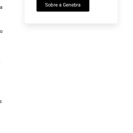
Sobre a Genebra
za
mo
e
m
s