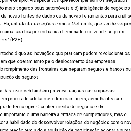
, por exemplo, via aplicativos que recompensam os segurados
 mais seguros seus automóveis e d) inteligência de negócios
 de novas fontes de dados ou de novas ferramentas para anális
. Há, entretanto, exceções como a Metromile, que vende segur
 numa taxa fixa por milha ou a Lemonade que vende seguros
peer” (P2P).
urtechs é que as inovações que praticam podem revolucionar os
 em que operam tanto pelo deslocamento das empresas
elo rompimento das fronteiras que separam seguros e bancos ou
ibuição de seguros.
dor das insurtech também provoca reações nas empresas
 tem procurado adotar métodos mais ágeis, semelhantes aos
ps de tecnologia. O conhecimento do negócio e da
é importante e uma barreira a entrada de competidores, mas o
ser a habilidade de desenvolver relações de negócios com o no
. Outra reação tem sido a aquisição de participação acionária numa