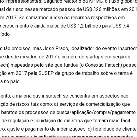
o impressionantes. Segundo relatório da KPMG, o fluxo global 
ital de risco nesse mercado passou de US$ 326 milhões em 20
 em 2017. Se somarmos a isso os recursos respectivos em
o crescimento é ainda maior, de US$ 1,2 bilhões para US$ 7,4
íodo.
os tão precisos, mas José Prado, idealizador do evento Insurtec
 que desde meados de 2017 o número de startups em seguros
tech) mapeadas pelo site que fundou (o Conexão Fintech) passo
iação em 2017 pela SUSEP de grupo de trabalho sobre o tema é
a no país.
mento, a maioria das insurtech se concentra em aspectos não
ição de riscos tais como: a) serviços de comercialização que
e baratos os processos de busca/aplicação/compra/pagamento
 de regulação e liquidação de sinistros que tornam mais fácil
tro, ajuste e pagamento de indenizações; c) fidelidade de client