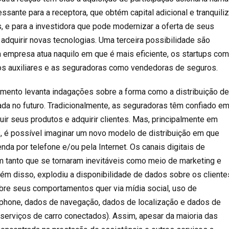
ressante para a receptora, que obtém capital adicional e tranquili
, e para a investidora que pode modernizar a oferta de seus
 adquirir novas tecnologias. Uma terceira possibilidade são
 empresa atua naquilo em que é mais eficiente, os startups co
os auxiliares e as seguradoras como vendedoras de seguros.
amento levanta indagações sobre a forma como a distribuição d
ada no futuro. Tradicionalmente, as seguradoras têm confiado e
buir seus produtos e adquirir clientes. Mas, principalmente em
 é possível imaginar um novo modelo de distribuição em que
nda por telefone e/ou pela Internet. Os canais digitais de
 tanto que se tornaram inevitáveis como meio de marketing e
ém disso, explodiu a disponibilidade de dados sobre os cliente
obre seus comportamentos quer via mídia social, uso de
tphone, dados de navegação, dados de localização e dados de
 serviços de carro conectados). Assim, apesar da maioria das