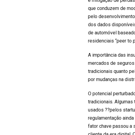
e mitigação de perdas
que conduzem de modo
pelo desenvolvimento
dos dados disponíveis
de automóvel baseado
residenciais “peer to 
A importância das ins
mercados de seguros
tradicionais quanto p
por mudanças na distr
O potencial perturba
tradicionais. Algumas
usados ??pelos startu
regulamentação ainda 
fator chave passou a 
cliente da era digital