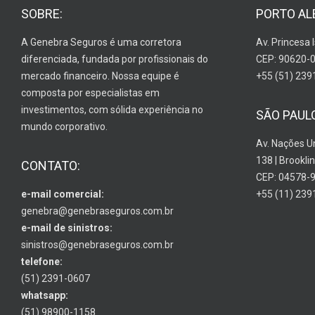
SOBRE:
PORTO AL
A Genebra Seguros é uma corretora
Av. Princesa 
diferenciada, fundada por profissionais do
CEP: 90620-
mercado financeiro. Nossa equipe é
+55 (51) 239
composta por especialistas em
investimentos, com sólida experiência no
SÃO PAUL
mundo corporativo.
Av. Nações U
138 | Brooklin
CONTATO:
CEP: 04578-
e-mail comercial:
+55 (11) 239
genebra@genebraseguros.com.br
e-mail de sinistros:
sinistros@genebraseguros.com.br
telefone:
(51) 2391-0607
whatsapp:
(51) 98900-1158