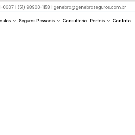
91-0607 | (51) 98900-1158 |
genebra@genebraseguros.com.br
ículos
Seguros Pessoais
Consultoria
Portais
Contato