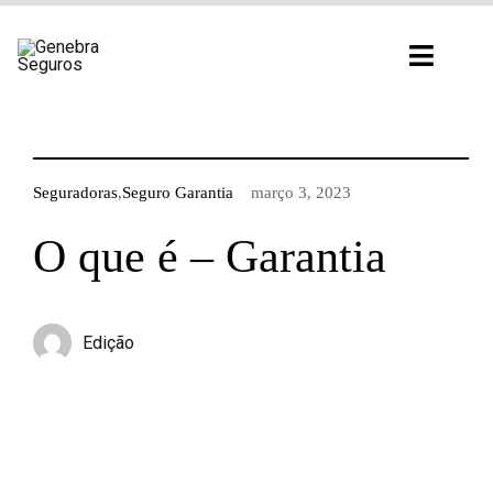
Ir
para
Toggl
o
Navig
conteúdo
Seguradoras
,
Seguro Garantia
março 3, 2023
O que é – Garantia
Edição