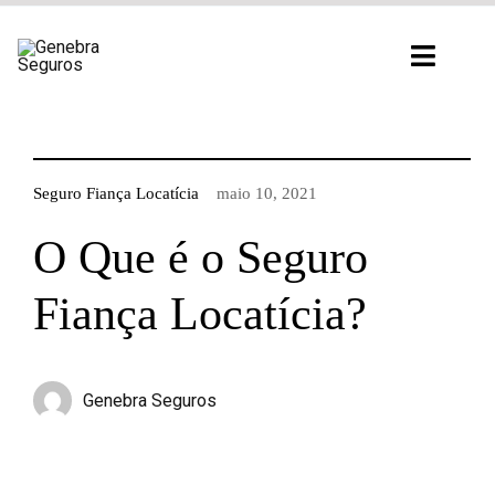
Ir
para
Toggl
o
Navig
conteúdo
Seguro Fiança Locatícia
maio 10, 2021
O Que é o Seguro
Fiança Locatícia?
Genebra Seguros