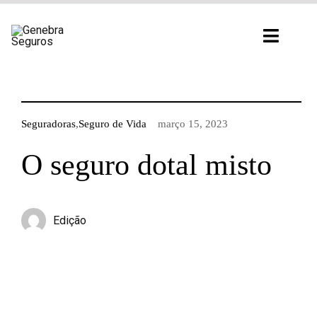
Ir
para
Toggl
o
Navig
conteúdo
Seguradoras
,
Seguro de Vida
março 15, 2023
O seguro dotal misto
Edição