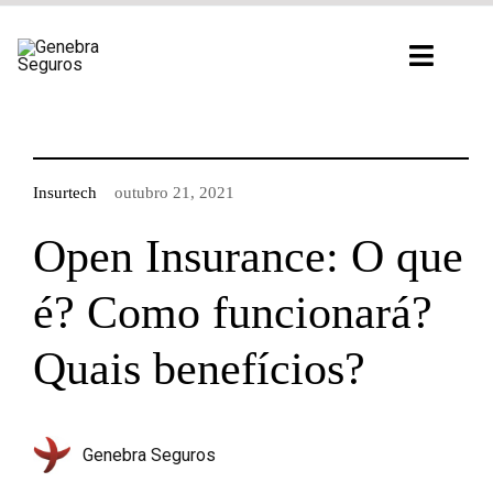
Ir
para
Toggl
o
Navig
conteúdo
Insurtech
outubro 21, 2021
Open Insurance: O que
é? Como funcionará?
Quais benefícios?
Genebra Seguros