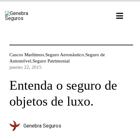
Ir
para
Toggl
o
Navig
conteúdo
Cascos Marítimos
,
Seguro Aeronáutico
,
Seguro de
Automóvel
,
Seguro Patrimonial
janeiro 22, 2015
Entenda o seguro de
objetos de luxo.
Genebra Seguros