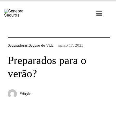
Ir
para
Toggl
o
Navig
conteúdo
Seguradoras
,
Seguro de Vida
março 17, 2023
Preparados para o
verão?
Edição