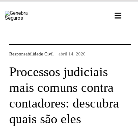
Ir
para
Toggl
o
Navig
conteúdo
Responsabilidade Civil
abril 14, 2020
Processos judiciais
mais comuns contra
contadores: descubra
quais são eles