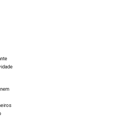
ante
vidade
e nem
heiros
b