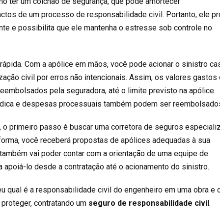
mo ter um colchão de segurança, que pode amortecer
actos de um processo de responsabilidade civil. Portanto, ele p
nte e possibilita que ele mantenha o estresse sob controle no
 rápida. Com a apólice em mãos, você pode acionar o sinistro ca
ação civil por erros não intencionais. Assim, os valores gastos
eembolsados pela seguradora, até o limite previsto na apólice.
rídica e despesas processuais também podem ser reembolsado
e, o primeiro passo é buscar uma corretora de seguros especiali
forma, você receberá propostas de apólices adequadas à sua
 também vai poder contar com a orientação de uma equipe de
 apoiá-lo desde a contratação até o acionamento do sinistro.
eu qual é a responsabilidade civil do engenheiro em uma obra e
 proteger, contratando um
seguro de responsabilidade civil
.