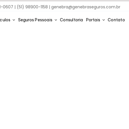
91-0607 | (51) 98900-1158 |
genebra@genebraseguros.com.br
ículos
Seguros Pessoais
Consultoria
Portais
Contato