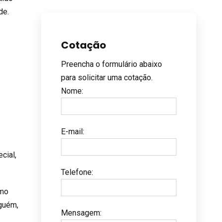
ade.
Cotação
Preencha o formulário abaixo
para solicitar uma cotação.
Nome
:
E-mail
:
cial,
Telefone
:
smo
lguém,
Mensagem
: