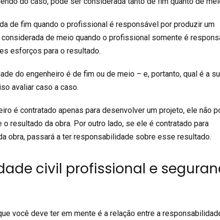
endo do caso, pode ser considerada tanto de fim quanto de mei
da de fim quando o profissional é responsável por produzir um
 é considerada de meio quando o profissional somente é respons
s esforços para o resultado.
dade do engenheiro é de fim ou de meio – e, portanto, qual é a s
so avaliar caso a caso.
iro é contratado apenas para desenvolver um projeto, ele não 
 o resultado da obra. Por outro lado, se ele é contratado para
da obra, passará a ter responsabilidade sobre esse resultado.
ade civil profissional e segura
ue você deve ter em mente é a relação entre a responsabilidade