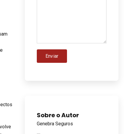
ssam
ue
pectos
Sobre o Autor
Genebra Seguros
nvolve