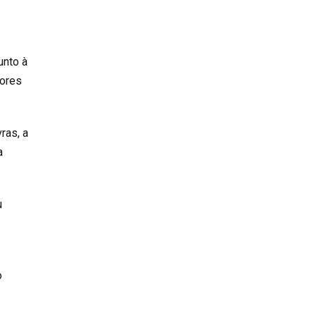
unto à
lores
ras, a
a
u
o