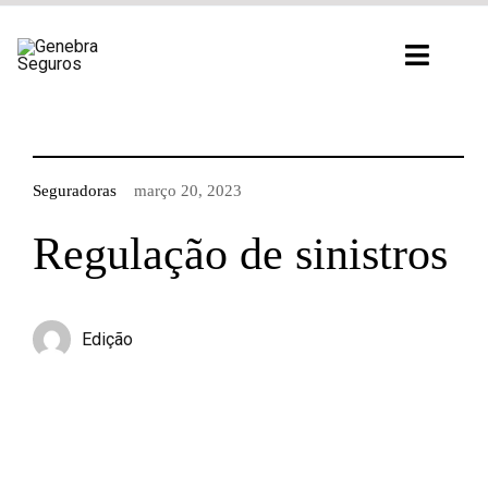
Ir
para
Toggl
o
Navig
conteúdo
Seguradoras
março 20, 2023
Regulação de sinistros
Edição