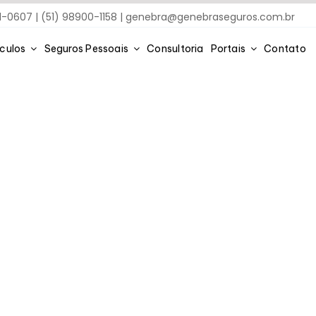
91-0607 | (51) 98900-1158 |
genebra@genebraseguros.com.br
ículos
Seguros Pessoais
Consultoria
Portais
Contato