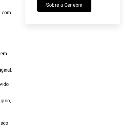
Sobre a Genebra
s, com
stem
ginal.
vido
guro,
isco