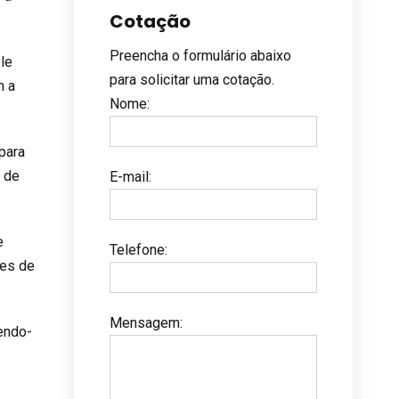
Cotação
Preencha o formulário abaixo
le
para solicitar uma cotação.
m a
Nome
:
para
o de
E-mail
:
e
Telefone
:
les de
Mensagem
:
endo-