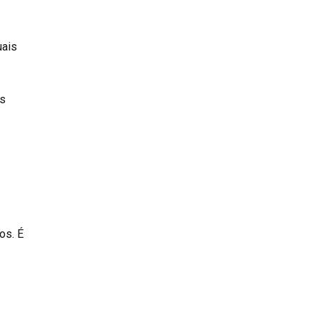
s
uais
as
os. É