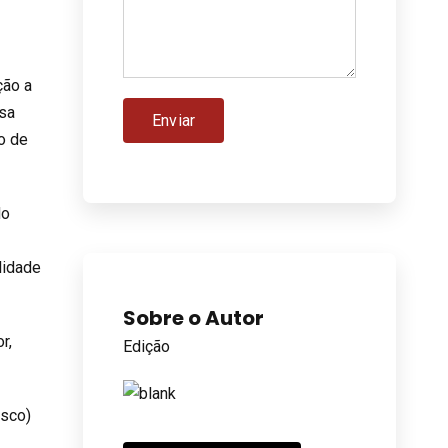
ção a
ssa
o de
do
lidade
Sobre o Autor
r,
Edição
isco)