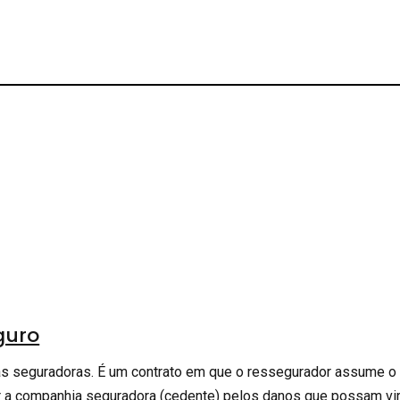
guro
as seguradoras. É um contrato em que o ressegurador assume o
 a companhia seguradora (cedente) pelos danos que possam vir