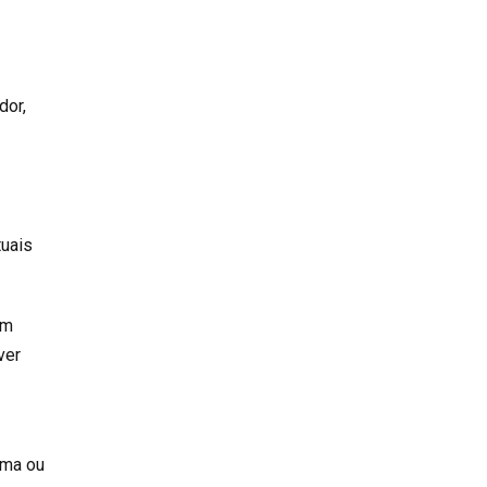
dor,
tuais
em
ver
uma ou