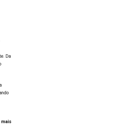
o
te. Da
o
a
rando
a mais