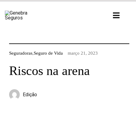
Ir
para
Toggl
o
Navig
conteúdo
Seguradoras
,
Seguro de Vida
março 21, 2023
Riscos na arena
Edição