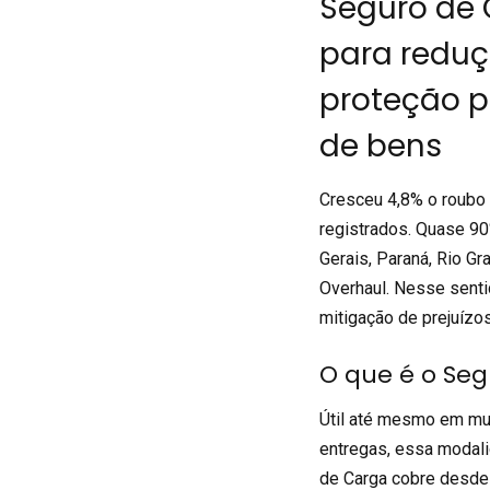
Seguro de 
para reduç
proteção p
de bens
Cresceu 4,8% o roubo 
registrados. Quase 90
Gerais, Paraná, Rio G
Overhaul
. Nesse senti
mitigação de prejuízos
O que é o Se
Útil até mesmo em mud
entregas, essa modali
de Carga
cobre desde 