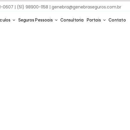
91-0607 | (51) 98900-1158 |
genebra@genebraseguros.com.br
ículos
Seguros Pessoais
Consultoria
Portais
Contato