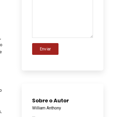
,
po
 e
to
Sobre o Autor
William Anthony
,