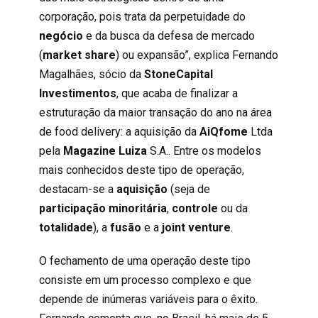
corporação, pois trata da perpetuidade do
negócio
e da busca da defesa de mercado
(
market share
) ou expansão”,
explica Fernando
Magalhães, sócio da
StoneCapital
Investimentos
,
que acaba de finalizar a
estruturação da maior transação do ano na área
de food delivery: a aquisição da
AiQfome
Ltda
pela
Magazine Luiza
S.A.. Entre os modelos
mais conhecidos deste tipo de operação,
destacam-se a
aquisição
(seja de
participação minori
t
ária
,
controle
ou da
totalidade
), a
fusão
e
a
joint venture
.
O fechamento de uma operação deste tipo
consiste em um processo complexo e que
depende de inúmeras variáveis para o êxito.