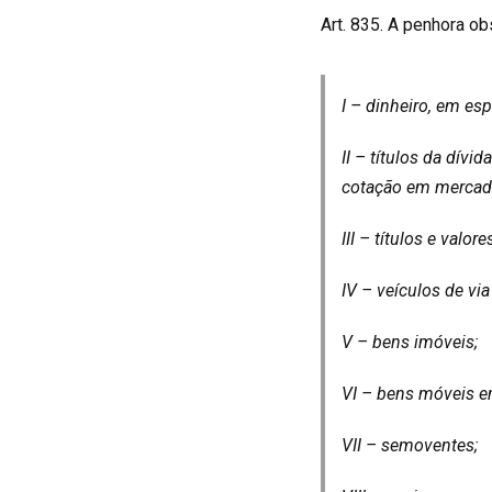
Art. 835. A penhora ob
I – dinheiro, em es
II – títulos da dívi
cotação em mercad
III – títulos e val
IV – veículos de via 
V – bens imóveis;
VI – bens móveis e
VII – semoventes;