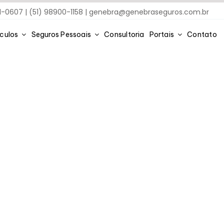
91-0607 | (51) 98900-1158 |
genebra@genebraseguros.com.br
ículos
Seguros Pessoais
Consultoria
Portais
Contato