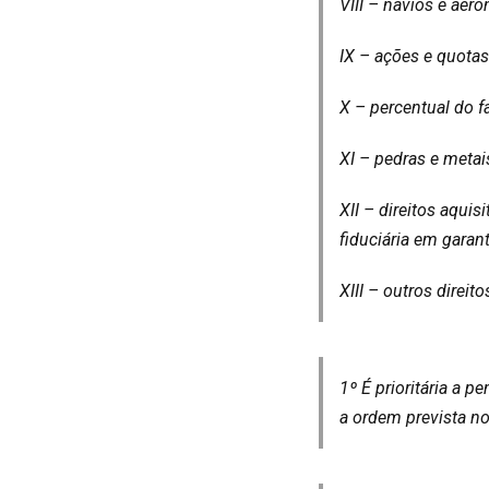
VIII – navios e aero
IX – ações e quota
X – percentual do 
XI – pedras e metai
XII – direitos aqui
fiduciária em garant
XIII – outros direito
1º É prioritária a p
a ordem prevista n