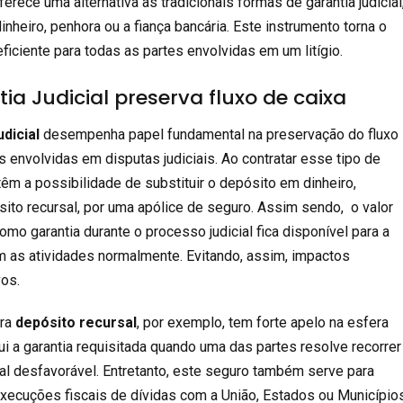
erece uma alternativa às tradicionais formas de garantia judicial
heiro, penhora ou a fiança bancária. Este instrumento torna o
ficiente para todas as partes envolvidas em um litígio.
ia Judicial preserva fluxo de caixa
dicial
desempenha papel fundamental na preservação do fluxo
 envolvidas em disputas judiciais. Ao contratar esse tipo de
êm a possibilidade de substituir o depósito em dinheiro,
to recursal, por uma apólice de seguro. Assim sendo, o valor
mo garantia durante o processo judicial fica disponível para a
 as atividades normalmente. Evitando, assim, impactos
vos.
ara
depósito recursal
, por exemplo, tem forte apelo na esfera
itui a garantia requisitada quando uma das partes resolve recorrer
al desfavorável. Entretanto, este seguro também serve para
xecuções fiscais de dívidas com a União, Estados ou Municípios