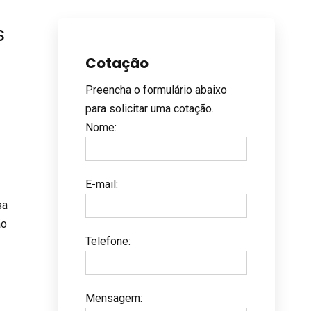
s
Cotação
Preencha o formulário abaixo
s
para solicitar uma cotação.
Nome
:
E-mail
:
sa
ão
Telefone
:
Mensagem
: