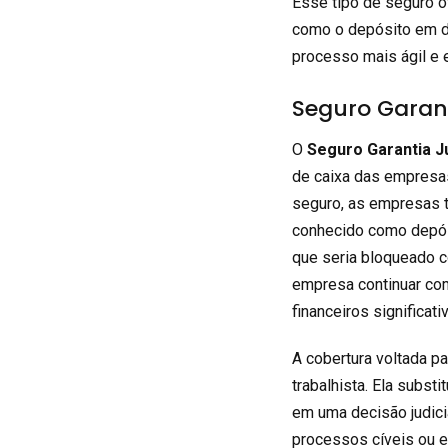
Esse tipo de seguro of
como o depósito em din
processo mais ágil e e
Seguro Garant
O
Seguro Garantia Ju
de caixa das empresas
seguro, as empresas t
conhecido como depósi
que seria bloqueado co
empresa continuar com
financeiros significati
A cobertura voltada p
trabalhista. Ela subst
em uma decisão judici
processos cíveis ou e