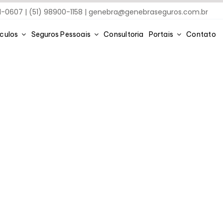
91-0607 | (51) 98900-1158 |
genebra@genebraseguros.com.br
ículos
Seguros Pessoais
Consultoria
Portais
Contato