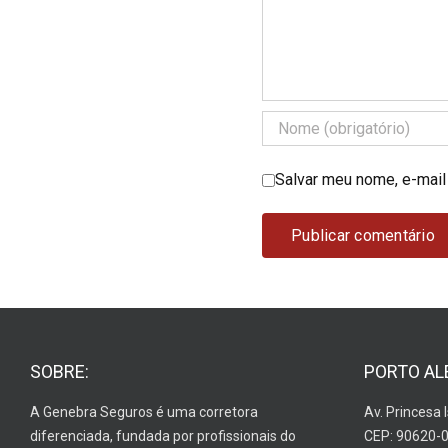
Salvar meu nome, e-mail
SOBRE:
PORTO AL
A Genebra Seguros é uma corretora
Av. Princesa 
diferenciada, fundada por profissionais do
CEP: 90620-