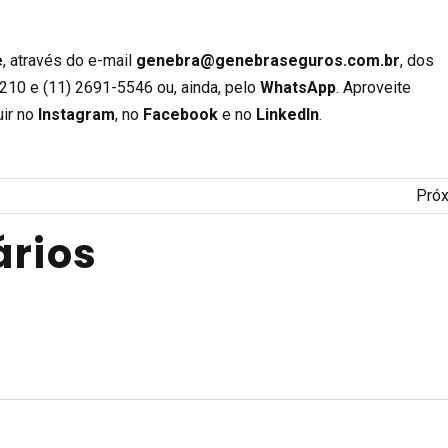
e
, através do e-mail
genebra@genebraseguros.com.br
, dos
210 e (11) 2691-5546 ou, ainda, pelo
WhatsApp
. Aproveite
ir no
Instagram
, no
Facebook
e no
LinkedIn
.
Pró
rios