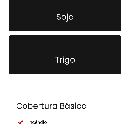
O Seguro para Soja cobre sua plantação de
prejuízos causados por eventos climáticos.
Soja
O Seguro para Trigo cobre sua plantação de
prejuízos causados por eventos climáticos.
Trigo
Cobertura Básica
Incêndio