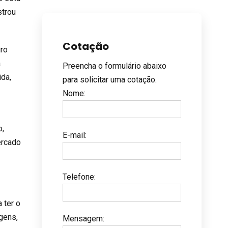
strou
Cotação
uro
a
Preencha o formulário abaixo
da,
para solicitar uma cotação.
Nome
:
o,
E-mail
:
ercado
Telefone
:
 ter o
gens,
Mensagem
: