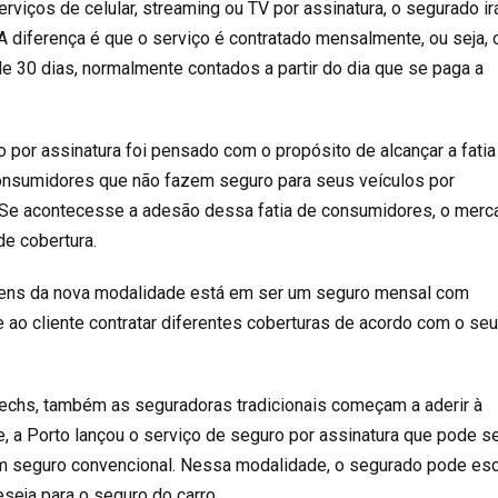
viços de celular, streaming ou TV por assinatura, o segurado ir
A diferença é que o serviço é contratado mensalmente, ou seja, 
e 30 dias, normalmente contados a partir do dia que se paga a
o por assinatura foi pensado com o propósito de alcançar a fatia
nsumidores que não fazem seguro para seus veículos por
. Se acontecesse a adesão dessa fatia de consumidores, o mer
de cobertura.
gens da nova modalidade está em ser um seguro mensal com
te ao cliente contratar diferentes coberturas de acordo com o se
echs, também as seguradoras tradicionais começam a aderir à
 a Porto lançou o serviço de seguro por assinatura que pode se
m seguro convencional. Nessa modalidade, o segurado pode esc
eseja para o seguro do carro.