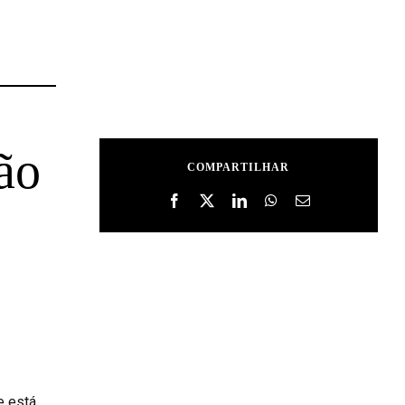
ão
COMPARTILHAR
e está