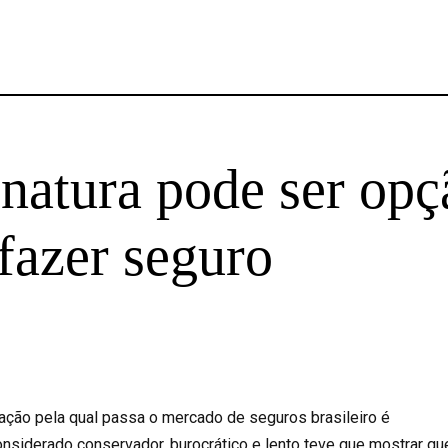
inatura pode ser opç
fazer seguro
ação pela qual passa o mercado de seguros brasileiro é
onsiderado conservador, burocrático e lento teve que mostrar qu