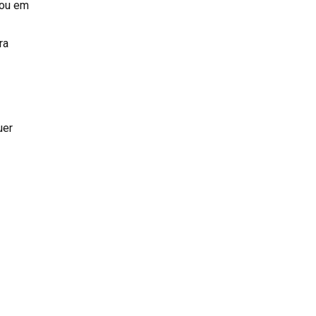
 ou em
ra
uer