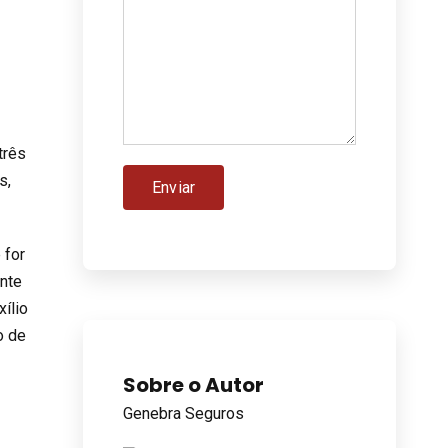
a
três
s,
 for
ante
ílio
o de
Sobre o Autor
Genebra Seguros