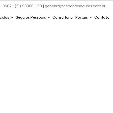
91-0607 | (51) 98900-1158 |
genebra@genebraseguros.com.br
ículos
Seguros Pessoais
Consultoria
Portais
Contato