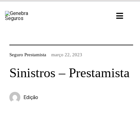
Ir
para
Toggl
o
Navig
conteúdo
Seguro Prestamista
março 22, 2023
Sinistros – Prestamista
Edição