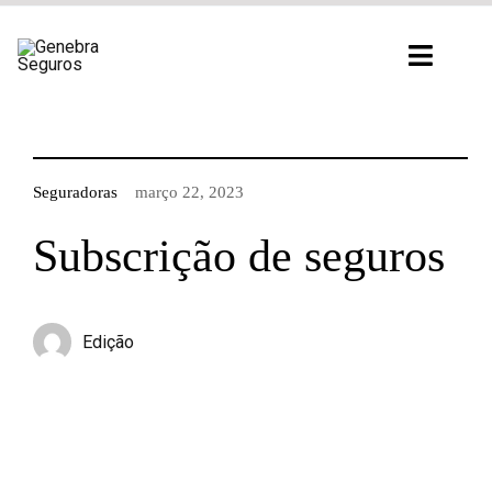
Ir
para
Toggl
o
Navig
conteúdo
Seguradoras
março 22, 2023
Subscrição de seguros
Edição