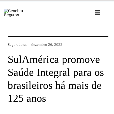
Ir
para
Toggl
o
Navig
conteúdo
Seguradoras
dezembro 26, 2022
SulAmérica promove
Saúde Integral para os
brasileiros há mais de
125 anos