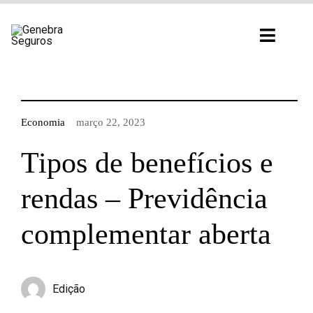
Ir
para
Toggl
o
Navig
conteúdo
Economia
março 22, 2023
Tipos de benefícios e
rendas – Previdência
complementar aberta
Edição