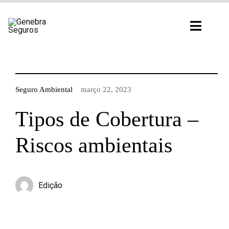
Ir
para
Toggl
o
Navig
conteúdo
Seguro Ambiental
março 22, 2023
Tipos de Cobertura –
Riscos ambientais
Edição