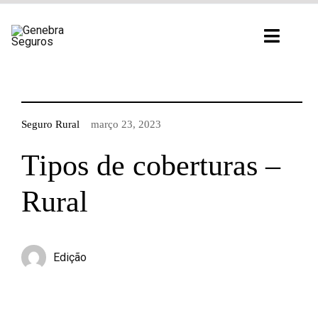
Ir
para
Toggl
o
Navig
conteúdo
Seguro Rural
março 23, 2023
Tipos de coberturas –
Rural
Edição